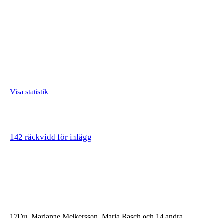
Visa statistik
142 räckvidd för inlägg
17
Du, Marianne Melkersson, Maria Rasch och 14 andra