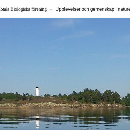
otala Biologiska förening
–
Upplevelser och gemenskap i natur