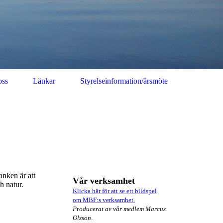
oss
Länkar
Styrelseinformation/årsmöte
anken är att
Vår verksamhet
h natur.
Klicka här för att se ett bildspel
om MBF:s verksamhet.
Producerat av vår medlem Marcus
Olsson
.