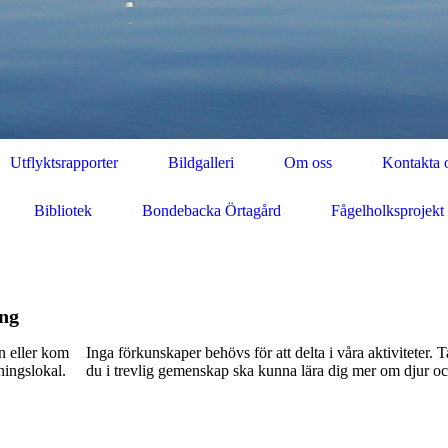
Utflyktsrapporter
Bildgalleri
Om oss
Kontakta 
Bibliotek
Bondebacka Örtagård
Fågelholksprojekt
ning
n eller kom
Inga förkunskaper behövs för att delta i våra aktiviteter. T
ningslokal.
du i trevlig gemenskap ska kunna lära dig mer om djur oc