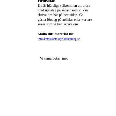
Hemsidan
Du är hjärtligt välkommen att bidra
med uppslag på s
ådant som vi kan
skriva om här på hemsidan. Ge
gärna förslag på artiklar eller kortare
saker som vi kan skriva om.
Maila ditt material till:
info@motalabiologiskaforening.se
Vi samarbetar med