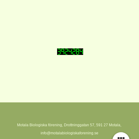
Motala Biologiska förening, Drottninggatan 57, 591 27 Motala,
info@motalabiologiskaforening.se