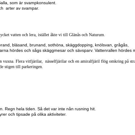
alla, som är svampkonsulent.
ch arter av svampar.
ycket vatten och lera,
istället åkte vi till Glänås och Naturum.
tterand, bläsand, brunand, sothöna, skäggdopping, knölsvan, grågås,
ngarna hördes och sågs skäggmesar och sävsparv. Vattenrallen hördes m
 vuxna. Flera vitfjärilar, nässelfjärilar och en amiralfjäril flög omkring på st
 stigen till parkeringen.
 Regn hela tiden. Så det var inte nån rusning hit.
yrer och tipsade på olika aktiviteter.