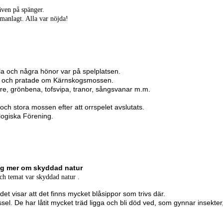
även på spänger.
mmanlagt. Alla var nöjda!
a och några hönor var på spelplatsen.
t och pratade om Kärnskogsmossen.
re, grönbena, tofsvipa, tranor, sångsvanar m.m.
h stora mossen efter att orrspelet avslutats.
ogiska Förening.
 dig mer om skyddad natur
och temat var skyddad natur .
et visar att det finns mycket blåsippor som trivs där.
sel. De har låtit mycket träd ligga och bli död ved, som gynnar insekter