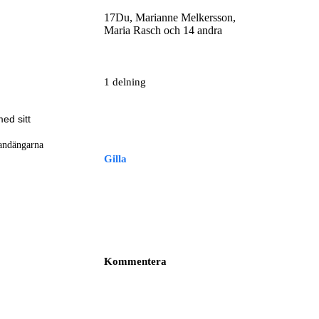
17
Du, Marianne Melkersson,
Maria Rasch och 14 andra
1 delning
ed sitt
randängarna
Gilla
Kommentera