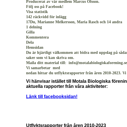
Producerat av vår medlem Marcus Olsson.
Följ oss på Facebook!
Visa statistik
142 räckvidd för inlägg
17Du, Marianne Melkersson, Maria Rasch och 14 andra
1 delning
Gilla
Kommentera
Dela
Hemsidan
Du är hjärtligt välkommen att bidra med uppslag på sådan
saker som vi kan skriva om.
Maila ditt material till: info@motalabiologiskaforening.se
Vi samarbetar med
nedan hittar du utflyktsrapporter från åren 2010-2023. V
Vi hänvisar istället till Motala Biologiska fören
aktuella rapporter från våra aktiviteter:
Länk till facebooksidan!
Utflyktsrapporter från åren 2010-2023