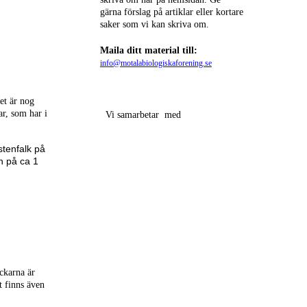
gärna förslag på artiklar eller kortare
saker som vi kan skriva om.
Maila ditt material till:
info@motalabiologiskaforening.se
et är nog
ar, som har i
Vi samarbetar med
stenfalk på
en på ca 1
ackarna är
t finns även