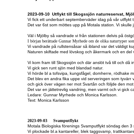
2023-09-10
Utflykt till Skogssjön naturreservat, Mj
Vi fick ett underbart septemberväder idag på vår utflykt t
Det var 6st som möttes upp på Motala station. Vi skulle 
Väl i Mjölby så vandrade vi från stationen delvis på östgöt
I början berättade Gunnar Myrhede om de olika naturtyper som 
Vi vandrade på rullstensåsar så ibland var det väldigt ku
Naturen skiftade med lövskog och åkermark och en del vå
Vi kom fram till Skogssjön och där anslöt två till och då i
Vi gick sen runt sjön med blandad natur.
Vi hörde bl a tofsvipa, kungsfågel, domherre, rödhake m
Det blev en andra fika uppe vid serveringen som tyvärr v
och gick över vägen ner mot Svartån och följde den mot 
Det var en jättetrevlig vandring, men varmt och vi gick 
Ledare: Gunnar Myrhede och Monica Karlsson.
Text: Monica Karlsson
2023-09-03 Svamputflykt
Motala Biologiska förenings Svamputflykt söndag den 3
Vi plockade bl.a kantareller, blek taggsvamp, trattkantarel