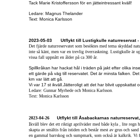
Tack Marie Kristoffersson för en jätteintressant kväll!
Ledare: Magnus Thelander
Text: Monica Karlsson
2023-05-03 Utflykt till Lustigkulle naturreservat -
Det fjärde naturreservatet som besöktes med tema skyddad nat
inte så känt, men var en trevlig överraskning. Lustigkulle är 
vissa fall uppnått en ålder på ca 300 år.
Spillkråkan har hackat hål i träden på jakt efter olika ins
ett gärde på väg till reservatet. Det är minsta falken. D
km var lätt att gå.
Vi var 17 st ikväll.Jätteroligt att det har blivit uppskatta
Ledare: Gunnar Myrhede och Monica Karlsson.
Text: Monica Karlsson
Utflykt till Åsabackarnas naturreservat
2023-04-26
I
kväll blev det ett riktigt aprilväder med både kyla , lite reg
skapta av smältis från istiden och består mest av grus och sand
en gammal barrskog och sumpmark, som också är kalkrik. Vi f