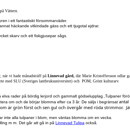
 på Vättern.
yren i ett fantastiskt försommarväder.
annat häckande vitkindade gäss och ett tjugotal ejdrar.
et skarv och ett fiskgjusepar sågs.
r, när vi hade månadsträff på
Linnevad gård,
där Marie Kristoffersson odlar g
bete med SLU (Sveriges lantbruksuniversitet) och POM, Grönt kulturarv.
å elva rader på bördig lerjord och gammalt gödselupplag.,Tulpaner förö
antal
era om och de börjar blomma efter ca 3 år. De säljs i begränsat
om är grön först och sen gul och övergår med röda strimmor. Jät
var inte alla tulpaner i blom, men väntas blomma om en vecka.
ling m m. Det går att gå in på
Linnevad Tulipa
också.