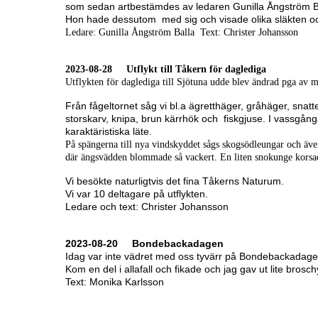
som sedan artbestämdes av ledaren Gunilla Ångström B
Hon hade dessutom med sig och visade olika släkten o
Ledare: Gunilla Ångström Balla Text: Christer Johansson
2023-08-28 Utflykt till Tåkern för daglediga
Utflykten för daglediga till Sjötuna udde blev ändrad pga av m
Från fågeltornet såg vi bl.a ägretthäger, gråhäger, sna
storskarv, knipa, brun kärrhök och fiskgjuse. I vassgå
karaktäristiska läte.
På spängerna till nya vindskyddet sågs skogsödleungar och även
där ängsvädden blommade så vackert. En liten snokunge korsade
Vi besökte naturligtvis det fina Tåkerns Naturum.
Vi var 10 deltagare på utflykten.
Ledare och text: Christer Johansson
2023-08-20 Bondebackadagen
Idag var inte vädret med oss tyvärr på Bondebackadagen.
Kom en del i allafall och fikade och jag gav ut lite brosch
Text: Monika Karlsson