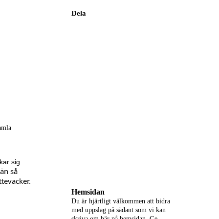
Dela
amla
kar sig
 än så
tevacker.
Hemsidan
Du är hjärtligt välkommen att bidra
med uppslag på s
ådant som vi kan
skriva om här på hemsidan. Ge