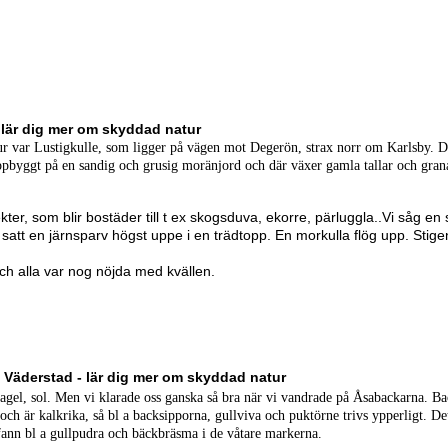
 lär dig mer om skyddad natur
ur var Lustigkulle, som ligger på vägen mot Degerön, strax norr om Karlsby. D
uppbyggt på en sandig och grusig moränjord och där växer gamla tallar och gran
ekter, som blir bostäder till t ex skogsduva, ekorre, pärluggla..Vi såg en 
et satt en järnsparv högst uppe i en trädtopp. En morkulla flög upp. Stig
t och alla var nog nöjda med kvällen.
, Väderstad - lär dig mer om skyddad natur
n hagel, sol. Men vi klarade oss ganska så bra när vi vandrade på Åsabackarna. B
 och är kalkrika, så bl a backsipporna, gullviva och puktörne trivs ypperligt. De
ann bl a gullpudra och bäckbräsma i de våtare markerna.