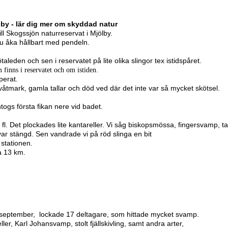
ölby - lär dig mer om skyddad natur
ill Skogssjön naturreservat i Mjölby.
ju åka hållbart med pendeln.
aleden och sen i reservatet på lite olika slingor tex istidspåret.
finns i reservatet och om istiden.
perat.
tmark, gamla tallar och död ved där det inte var så mycket skötsel.
ntogs första fikan nere vid badet.
 fl. Det plockades lite kantareller. Vi såg biskopsmössa, fingersvamp, 
ar stängd. Sen vandrade vi på röd slinga en bit
stationen.
ca 13 km.
 september, lockade 17 deltagare, som hittade mycket svamp.
ler, Karl Johansvamp, stolt fjällskivling, samt andra arter,