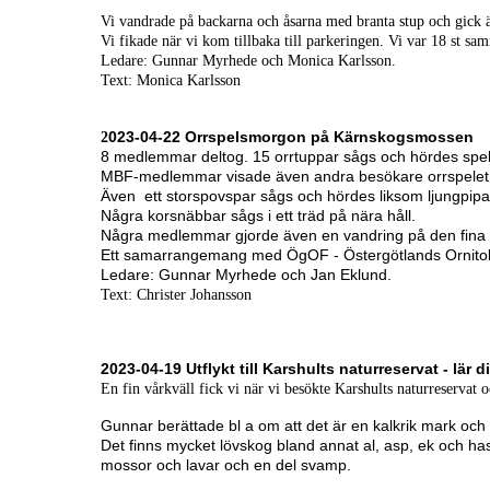
Vi vandrade på backarna och åsarna med branta stup och
gick 
Vi fikade när vi kom tillbaka till parkeringen. Vi var 18 st sa
Ledare: Gunnar Myrhede och Monica Karlsson.
Text: Monica Karlsson
023-04-22
Orrspelsmorgon på Kärnskogsmossen
2
8 medlemmar deltog. 15 orrtuppar sågs och hördes spel
MBF-medlemmar visade även andra besökare orrspele
Även ett storspovspar sågs och hördes liksom ljungpipa
Några korsnäbbar sågs i ett träd på nära håll.
Några medlemmar gjorde även en vandring på den fina oc
Ett samarrangemang med ÖgOF - Östergötlands Ornitol
Ledare: Gunnar Myrhede och Jan Eklund.
Text: Christer Johansson
2023-04-19 Utflykt till Karshults naturreservat - lär
En fin vårkväll fick vi när vi besökte Karshults naturreservat 
Gunnar berättade bl a om att det är en kalkrik mark och d
Det finns mycket lövskog bland annat al, asp, ek och has
mossor och lavar och en del svamp.