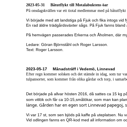
2023-05-31 Båtutflykt till Motalabuktens öar
P
å onsdagskvällen var ett tiotal medlemmar med på båtutflykt
Vi började med att landstiga på Fjuk och fika intogs vid f
En rad äldre trädgårdsväxter sågs. På Fjuk fanns bland 
På hemvägen passerades Erkerna och Åholmen, där myck
Ledare: Göran Björnståhl och Roger Larsson.
Text: Roger Larsson.
2023-05-17
Månadsträff i Vedemö, Linnevad
Efter regn kommer solsken och det stämde in idag, som tur va
tulpansorter, som kommer från olika gårdar och torp, i samar
Det började på allvar hösten 2016, då sattes ca 15 kg p
som vitlök och får ca 10-15,smålökar, som man kan plant
länge. Gården har en egen sort Linnevad papegoj, s
Vi var 17 st, som sen bjöds på kaffe på uteplatsen. Nu 
Vid odlingen fanns en QR-kod med all information om od