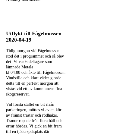
Utflykt till
Fågelmossen
2020-04-19
Tidig morgon vid Fågelmossen
stod det i programmet och så blev
det. Vi var 6 deltagare som
lämnade Motala
kl 04.00 och åkte till Fågelmossen.
Vindstilla och klart väder gjorde
detta till en perfekt morgon att
vistas vid ett av kommunens fina
skogsreservat.
Vid första stället en bit ifrån
parkeringen, möttes vi av en kör
av främst trastar och rödhakar.
Tranor ropade från flera håll och
orrar hördes. Vi gick en bit fram
till en tjäderspelsplats där