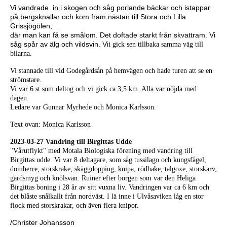
Vi vandrade in i skogen och såg porlande bäckar och istappar
på bergsknallar och kom fram nästan till Stora och Lilla
Grissjögölen,
där man kan få se smålom. Det doftade starkt från skvattram. Vi
såg spår av älg och vildsvin. Vi
i gick sen tillbaka samma väg till
bilarna.
Vi stannade till vid Godegårdsån på hemvägen och hade turen att se en
strömstare.
Vi var 6 st som deltog och vi gick ca 3,5 km. Alla var nöjda med
dagen.
Ledare var Gunnar Myrhede och Monica Karlsson.
Text ovan: Monica Karlsson
2023-03-27 Vandring till Birgittas Udde
"Vårutflykt" med Motala Biologiska förening med vandring till
Birgittas udde. Vi var 8 deltagare, som såg tussilago och kungsfågel,
domherre, storskrake, skäggdopping, knipa, rödhake, talgoxe, storskarv,
gärdsmyg och knölsvan. Ruiner efter borgen som var den Heliga
Birgittas boning i 28 år av sitt vuxna liv. Vandringen var ca 6 km och
det blåste snålkallt från nordväst. I lä inne i Ulvåsaviken låg en stor
flock med storskrakar, och även flera knipor.
/Christer Johansson