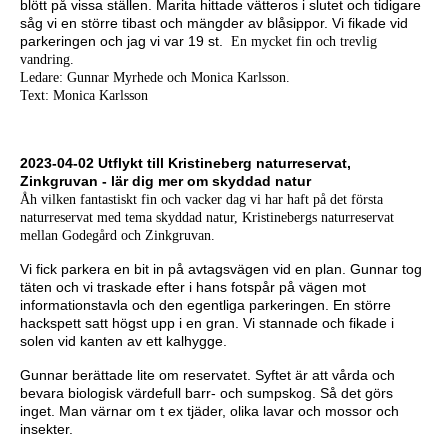
blött på vissa ställen. Marita hittade vätteros i slutet och tidigare
såg vi en större tibast och mängder av blåsippor. Vi fikade vid
parkeringen och jag vi var 19 st.
En mycket fin och trevlig
vandring.
Ledare: Gunnar Myrhede och Monica Karlsson.
Text: Monica Karlsson
2023-04-02 Utflykt till Kristineberg naturreservat,
Zinkgruvan - lär dig mer om skyddad natur
Åh vilken fantastiskt fin och vacker dag vi har haft på det första
naturreservat med tema skyddad natur, Kristinebergs naturreservat
mellan Godegård och Zinkgruvan.
Vi fick parkera en bit in på avtagsvägen vid en plan. Gunnar tog
täten och vi traskade efter i hans fotspår på vägen mot
informationstavla och den egentliga parkeringen. En större
hackspett satt högst upp i en gran. Vi stannade och fikade i
solen vid kanten av ett kalhygge.
Gunnar berättade lite om reservatet. Syftet är att vårda och
bevara biologisk värdefull barr- och sumpskog. Så det görs
inget. Man värnar om t ex tjäder, olika lavar och mossor och
insekter.