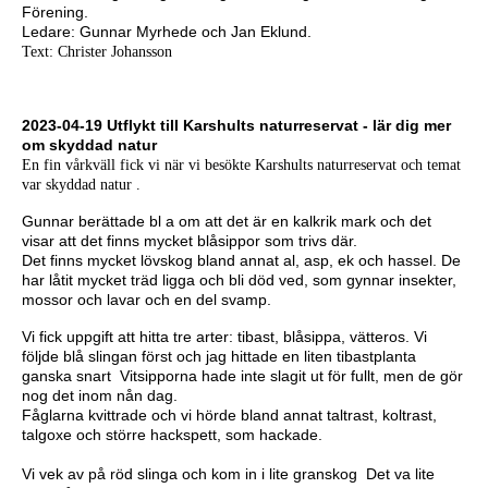
Förening.
Ledare: Gunnar Myrhede och Jan Eklund.
Text: Christer Johansson
2023-04-19 Utflykt till Karshults naturreservat - lär dig mer
om skyddad natur
En fin vårkväll fick vi när vi besökte Karshults naturreservat och temat
var skyddad natur .
Gunnar berättade bl a om att det är en kalkrik mark och det
visar att det finns mycket blåsippor som trivs där.
Det finns mycket lövskog bland annat al, asp, ek och hassel. De
har låtit mycket träd ligga och bli död ved, som gynnar insekter,
mossor och lavar och en del svamp.
Vi fick uppgift att hitta tre arter: tibast, blåsippa, vätteros. Vi
följde blå slingan först och jag hittade en liten tibastplanta
ganska snart Vitsipporna hade inte slagit ut för fullt, men de gör
nog det inom nån dag.
Fåglarna kvittrade och vi hörde bland annat taltrast, koltrast,
talgoxe och större hackspett, som hackade.
Vi vek av på röd slinga och kom in i lite granskog Det va lite