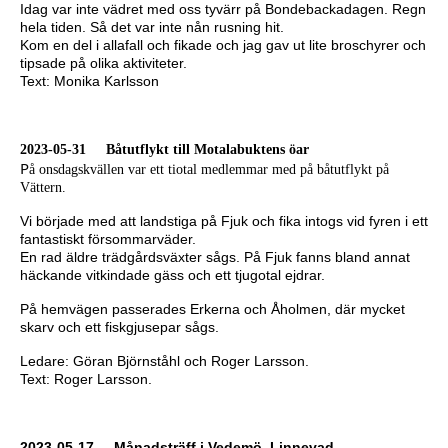
Idag var inte vädret med oss tyvärr på Bondebackadagen. Regn
hela tiden. Så det var inte nån rusning hit.
Kom en del i allafall och fikade och jag gav ut lite broschyrer och
tipsade på olika aktiviteter.
Text: Monika Karlsson
2023-05-31 Båtutflykt till Motalabuktens öar
P
å onsdagskvällen var ett tiotal medlemmar med på båtutflykt på
Vättern.
Vi började med att landstiga på Fjuk och fika intogs vid fyren i ett
fantastiskt försommarväder.
En rad äldre trädgårdsväxter sågs. På Fjuk fanns bland annat
häckande vitkindade gäss och ett tjugotal ejdrar.
På hemvägen passerades Erkerna och Åholmen, där mycket
skarv och ett fiskgjusepar sågs.
Ledare: Göran Björnståhl och Roger Larsson.
Text: Roger Larsson.
2023-05-17
Månadsträff i Vedemö, Linnevad