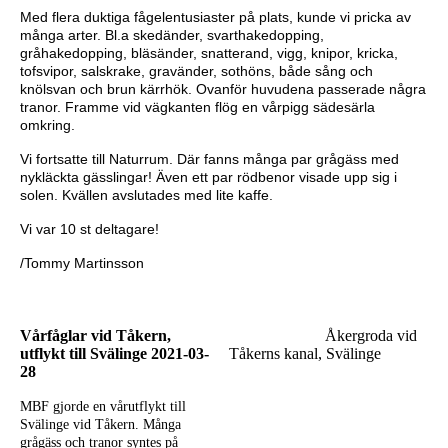
Med flera duktiga fågelentusiaster på plats, kunde vi pricka av
många arter. Bl.a skedänder, svarthakedopping,
gråhakedopping, bläsänder, snatterand, vigg, knipor, kricka,
tofsvipor, salskrake, gravänder, sothöns, både sång och
knölsvan och brun kärrhök. Ovanför huvudena passerade några
tranor. Framme vid vägkanten flög en vårpigg sädesärla
omkring.
Vi fortsatte till Naturrum. Där fanns många par grågäss med
nykläckta gässlingar! Även ett par rödbenor visade upp sig i
solen. Kvällen avslutades med lite kaffe.
Vi var 10 st deltagare!
/Tommy Martinsson
Vårfåglar vid Tåkern,
Åkergroda vid
utflykt till Svälinge 2021-03-
Tåkerns kanal, Svälinge
28
MBF gjorde en vårutflykt till
Svälinge vid Tåkern. Många
grågäss och tranor syntes på