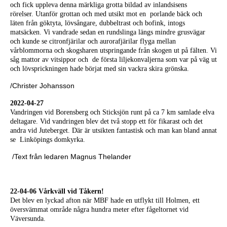
och fick uppleva denna märkliga grotta bildad av inlandsisens
rörelser.
Utanför grottan och med utsikt mot en porlande bäck och
läten från göktyta, lövsångare, dubbeltrast och bofink, intogs
matsäcken. Vi vandrade sedan en rundslinga längs mindre grusvägar
och kunde se citronfjärilar och aurorafjärilar flyga mellan
vårblommorna och skogsharen utspringande från skogen ut på fälten. Vi
såg mattor av vitsippor och de första liljekonvaljerna som var på väg ut
och lövsprickningen hade börjat med sin vackra skira grönska.
/Christer Johansson
2022-04-27
Vandringen vid Borensberg och Sticksjön runt på ca 7 km samlade elva
deltagare. Vid vandringen blev det två stopp ett för fikarast och det
andra vid Juteberget. Där är utsikten fantastisk och man kan bland annat
se Linköpings domkyrka.
/Text från ledaren Magnus Thelander
22-04-06 Vårkväll vid Tåkern!
Det blev en lyckad afton när MBF hade en utflykt till Holmen, ett
översvämmat område några hundra meter efter fågeltornet vid
Väversunda.