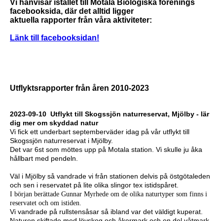
Vi hänvisar istället till Motala Biologiska förenings
facebooksida, där det alltid ligger
aktuella rapporter från våra aktiviteter:
Länk till facebooksidan!
Utflyktsrapporter från åren 2010-2023
2023-09-10
Utflykt till Skogssjön naturreservat, Mjölby - lär
dig mer om skyddad natur
Vi fick ett underbart septemberväder idag på vår utflykt till
Skogssjön naturreservat i Mjölby.
Det var 6st som möttes upp på Motala station. Vi skulle ju åka
hållbart med pendeln.
Väl i Mjölby så vandrade vi från stationen delvis på östgötaleden
och sen i reservatet på lite olika slingor tex istidspåret.
I början berättade Gunnar Myrhede om de olika naturtyper som finns i
reservatet och om istiden.
Vi vandrade på rullstensåsar så ibland var det väldigt kuperat.
Naturen skiftade med lövskog och åkermark och en del våtmark,