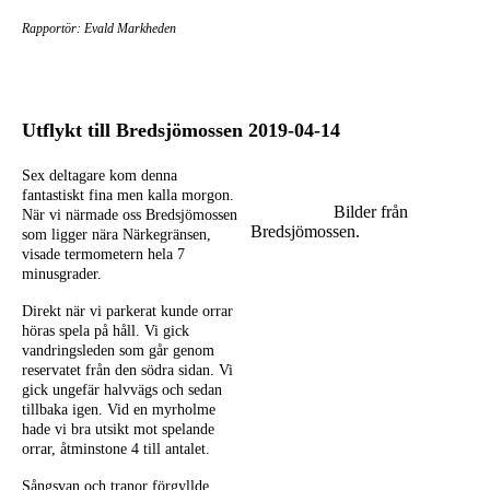
Rapportör: Evald Markheden
Utflykt till Bredsjömossen 2019-04-14
Sex deltagare kom denna
fantastiskt fina men kalla morgon.
Bilder från
När vi närmade oss Bredsjömossen
Bredsjömossen.
som ligger nära Närkegränsen,
visade termometern hela 7
minusgrader.
Direkt när vi parkerat kunde orrar
höras spela på håll. Vi gick
vandringsleden som går genom
reservatet från den södra sidan. Vi
gick ungefär halvvägs och sedan
tillbaka igen. Vid en myrholme
hade vi bra utsikt mot spelande
orrar, åtminstone 4 till antalet.
Sångsvan och tranor förgyllde