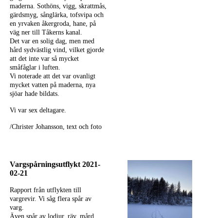
maderna. Sothöns, vigg, skrattmås,
gärdsmyg, sånglärka, tofsvipa och
en yrvaken åkergroda, hane, på
väg ner till Tåkerns kanal.
Det var en solig dag, men med
hård sydvästlig vind, vilket gjorde
att det
inte var så mycket
småfåglar i luften.
Vi noterade att det var ovanligt
mycket vatten på maderna, nya
sjöar hade bildats.
Vi var sex deltagare.
/Christer Johansson, text och foto
Vargspårningsutflykt 2021-
02-21
Rapport från utflykten till
vargrevir. Vi såg flera spår av
varg.
Även spår av lodjur, räv, mård,