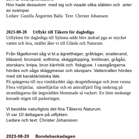
Hon hade dessutom med sig och visade olika släkten och arter
av svampar.
Ledare: Gunilla Ångström Balla Text: Christer Johansson
2023-08-28 Utflykt till Tåkern för daglediga
Utflykten för daglediga till Sjötuna udde blev ändrad pga av mycket
vatten och lera,
istället åkte vi till Glänås och Naturum.
Från fågeltornet såg vi bl.a ägretthäger, gråhäger, snatterand,
bläsand, brunand, sothöna, skäggdopping, knölsvan, grågås,
storskarv, knipa, brun kärrhök och fiskgjuse. I vassgångarna
hördes och sågs skäggmesar och sävsparv. Vattenrallen hördes
med sitt karaktäristiska läte.
På spängerna till nya vindskyddet sågs skogsödleungar och även vuxna.
Flera vitfjärilar, nässelfjärilar och en amiralfjäril flög omkring på
strandängarna där ängsvädden blommade så vackert. En liten snokunge
korsade stigen till parkeringen.
Vi besökte naturligtvis det fina Tåkerns Naturum.
Vi var 10 deltagare på utflykten.
Ledare och text: Christer Johansson
2023-08-20 Bondebackadagen