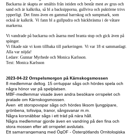
Backarna är skapta av smältis från istiden och består mest av grus och
sand och är kalkrika, så bl a backsipporna, gullviva och puktörne trivs
ypperligt. Det finns även en gammal barrskog och sumpmark, som
också är kalkrik. Vi fann bl a gullpudra och bäckbräsma i de våtare
markerna.
Vi vandrade på backarna och åsarna med branta stup och
gick även på
spänger.
Vi fikade när vi kom tillbaka till parkeringen. Vi var 18 st sammanlagt.
Alla var nöjda!
Ledare: Gunnar Myrhede och Monica Karlsson.
Text: Monica Karlsson
023-04-22
Orrspelsmorgon på Kärnskogsmossen
2
8 medlemmar deltog. 15 orrtuppar sågs och hördes spela och
några hönor var på spelplatsen.
MBF-medlemmar visade även andra besökare orrspelet och
pratade om Kärnskogsmossen.
Även ett storspovspar sågs och hördes liksom ljungpipare,
grönbena, tofsvipa, tranor, sångsvanar m.m.
Några korsnäbbar sågs i ett träd på nära håll.
Några medlemmar gjorde även en vandring på den fina och
stora mossen efter att orrspelet avslutats.
Ett samarrangemang med ÖgOF - Östergötlands Ornitologiska