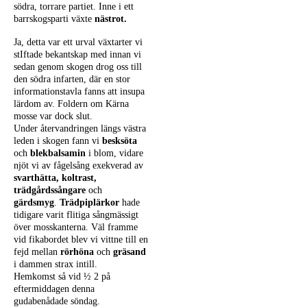
södra, torrare partiet. Inne i ett
barrskogsparti växte
nästrot.
Ja, detta var ett urval växtarter vi
stIftade bekantskap med innan vi
sedan genom skogen drog oss till
den södra infarten, där en stor
informationstavla fanns att insupa
lärdom av. Foldern om Kärna
mosse var dock slut.
Under återvandringen längs västra
leden i skogen fann vi
besksöta
och
blekbalsamin
i blom, vidare
njöt vi av fågelsång exekverad av
svarthätta,
koltrast,
trädgårdssångare
och
gärdsmyg
.
Trädpiplärkor
hade
tidigare varit flitiga sångmässigt
över mosskanterna. Väl framme
vid fikabordet blev vi vittne till en
fejd mellan
rörhöna
och
gräsand
i dammen strax intill.
Hemkomst så vid ½ 2 på
eftermiddagen denna
gudabenådade söndag.