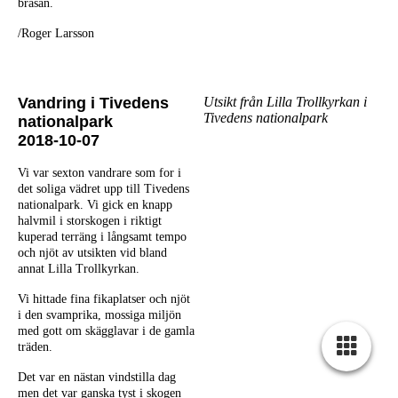
brasan.
/Roger Larsson
Vandring i Tivedens
Utsikt från Lilla Trollkyrkan i
Tivedens nationalpark
nationalpark
2018-10-07
Vi var sexton vandrare som for i
det soliga vädret upp till Tivedens
nationalpark. Vi gick en knapp
halvmil i storskogen i riktigt
kuperad terräng i långsamt tempo
och njöt av utsikten vid bland
annat Lilla Trollkyrkan.
Vi hittade fina fikaplatser och njöt
i den svamprika, mossiga miljön
med gott om skägglavar i de gamla
träden.
Det var en nästan vindstilla dag
men det var ganska tyst i skogen