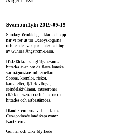
/Roger Larsson
Svamputflykt 2019-09-15
Söndagsförmiddagen klarnade upp
när vi for ut till
Ödebyskogarna
och letade svampar under ledning
av Gunilla Ångström-Balla.
Både läckra och giftiga
svampar
hittades även om de flesta kanske
var
någonstans mittemellan.
Soppar, kremlor, riskor,
kantareller, fjällskivlingar,
spindelskivlingar, musseroner
(fläckmusseron) och ännu mera
hittades och
artbestämdes.
Bland kremlorna vi fann fanns
Östergötlands landskapssvamp
Kantkremlan.
Gunnar och Elke Myrhede