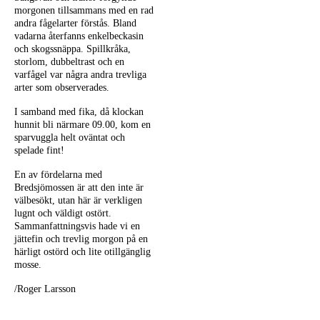
morgonen tillsammans med en rad
andra fågelarter förstås. Bland
vadarna återfanns enkelbeckasin
och skogssnäppa. Spillkråka,
storlom, dubbeltrast och en
varfågel var några andra trevliga
arter som observerades.
I samband med fika, då klockan
hunnit bli närmare 09.00, kom en
sparvuggla helt oväntat och
spelade fint!
En av fördelarna med
Bredsjömossen är att den inte är
välbesökt, utan här är verkligen
lugnt och väldigt ostört.
Sammanfattningsvis hade vi en
jättefin och trevlig morgon på en
härligt ostörd och lite otillgänglig
mosse.
/Roger Larsson