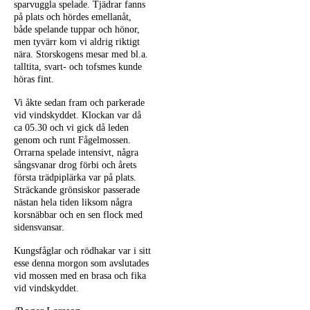
sparvuggla spelade. Tjädrar fanns
på plats och hördes emellanåt,
både spelande tuppar och hönor,
men tyvärr kom vi aldrig riktigt
nära. Storskogens mesar med bl.a.
talltita, svart- och tofsmes kunde
höras fint.
Vi åkte sedan fram och parkerade
vid vindskyddet. Klockan var då
ca 05.30 och vi gick då leden
genom och runt Fågelmossen.
Orrarna spelade intensivt, några
sångsvanar drog förbi och årets
första trädpiplärka var på plats.
Sträckande grönsiskor passerade
nästan hela tiden liksom några
korsnäbbar och en sen flock med
sidensvansar.
Kungsfåglar och rödhakar var i sitt
esse denna morgon som avslutades
vid mossen med en brasa och fika
vid vindskyddet.