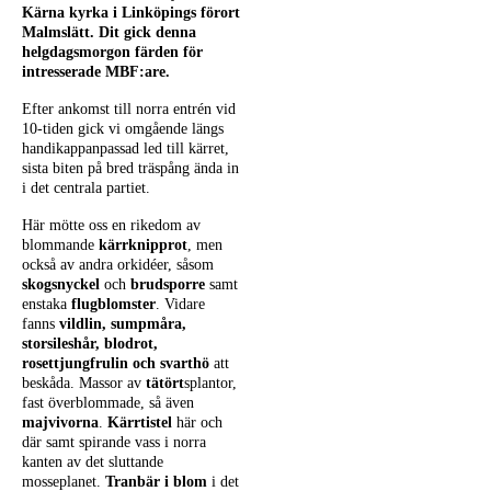
Kärna kyrka i Linköpings förort
Malmslätt. Dit gick denna
helgdagsmorgon färden för
intresserade MBF:are.
Efter ankomst till norra entrén vid
10-tiden gick vi omgående längs
handikappanpassad led till kärret,
sista biten på bred träspång ända in
i det centrala partiet.
Här mötte oss en rikedom av
blommande
kärrknipprot
, men
också av andra orkidéer, såsom
skogsnyckel
och
brudsporre
samt
enstaka
flugblomster
. Vidare
fanns
vildlin, sumpmåra,
storsileshår, blodrot,
rosettjungfrulin och svarthö
att
beskåda. Massor av
tätört
splantor,
fast överblommade, så även
majvivorna
.
Kärrtistel
här och
där samt spirande vass i norra
kanten av det sluttande
mosseplanet.
Tranbär i blom
i det