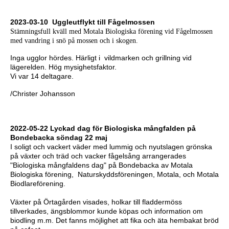
2023-03-10 Uggleutflykt till Fågelmossen
Stämningsfull kväll med Motala Biologiska förening vid Fågelmossen
med vandring i snö på mossen och i skogen.
Inga ugglor hördes. Härligt i vildmarken och grillning vid
lägerelden. Hög mysighetsfaktor.
Vi var 14 deltagare.
/Christer Johansson
2022-05-22 Lyckad dag för Biologiska mångfalden på
Bondebacka söndag 22 maj
I soligt och vackert väder med lummig och nyutslagen grönska
på växter och träd och vacker fågelsång arrangerades
"Biologiska mångfaldens dag" på Bondebacka av Motala
Biologiska förening, Naturskyddsföreningen, Motala, och Motala
Biodlareförening.
Växter på Örtagården visades, holkar till fladdermöss
tillverkades, ängsblommor kunde köpas och information om
biodling m.m. Det fanns möjlighet att fika och äta hembakat bröd