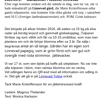
Efter regn kommer solsken och det stämde in idag, som tur var, när vi
hade månadsträff på
Linnevad gård,
där Marie Kristoffersson odlar
gamla tulpansorter, som kommer från olika gårdar och torp, i samarbete
med SLU (Sveriges lantbruksuniversitet) och POM, Grönt kulturarv.
Det började på allvar hösten 2016, då sattes ca 15 kg på elva
rader på bördig lerjord och gammalt gödselupplag.,Tulpaner
förökar sig som vitlök och får ca 10-15,smålökar, som man kan
plantera om och de börjar blomma efter ca 3 år. De säljs i
antal än så länge. Gården har en egen sort
begränsat
Linnevad papegoj, som är grön först och sen gul och
övergår med röda strimmor. Jättevacker.
Vi var 17 st, som sen bjöds på kaffe på uteplatsen. Nu var inte
alla tulpaner i blom, men väntas blomma om en vecka.
Vid odlingen fanns en QR-kod med all information om odling m
m. Det går att gå in på
Linnevad Tulipa
också.
Tack Marie Kristoffersson för en jätteintressant kväll!
Ledare: Magnus Thelander
Text: Monica Karlsson