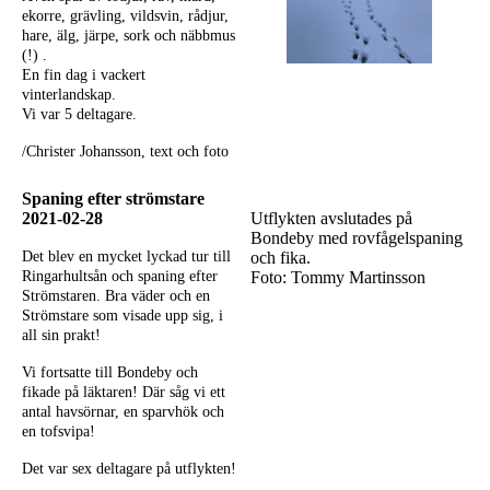
ekorre, grävling, vildsvin, rådjur,
hare, älg, järpe, sork och näbbmus
(!) .
En fin dag i vackert
vinterlandskap.
Vi var 5 deltagare.
/Christer Johansson, text och foto
Spaning efter strömstare
2021-02-28
Utflykten avslutades på
Bondeby med rovfågelspaning
Det blev en mycket lyckad tur till
och fika.
Ringarhultsån och spaning efter
Foto: Tommy Martinsson
Strömstaren. Bra väder och en
Strömstare som visade upp sig, i
all sin prakt!
Vi fortsatte till Bondeby och
fikade på läktaren! Där såg vi ett
antal havsörnar, en sparvhök och
en tofsvipa!
Det var sex deltagare på utflykten!