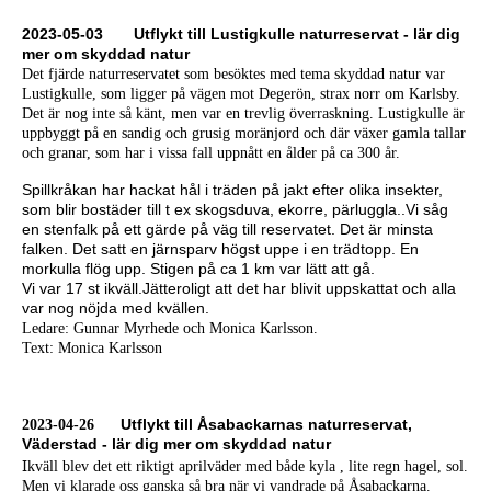
2023-05-03 Utflykt till Lustigkulle naturreservat - lär dig
mer om skyddad natur
Det fjärde naturreservatet som besöktes med tema skyddad natur var
Lustigkulle, som ligger på vägen mot Degerön, strax norr om Karlsby.
Det är nog inte så känt, men var en trevlig överraskning. Lustigkulle är
uppbyggt på en sandig och grusig moränjord och där växer gamla tallar
och granar, som har i vissa fall uppnått en ålder på ca 300 år.
Spillkråkan har hackat hål i träden på jakt efter olika insekter,
som blir bostäder till t ex skogsduva, ekorre, pärluggla..Vi såg
en stenfalk på ett gärde på väg till reservatet. Det är minsta
falken. Det satt en järnsparv högst uppe i en trädtopp. En
morkulla flög upp. Stigen på ca 1 km var lätt att gå.
Vi var 17 st ikväll.Jätteroligt att det har blivit uppskattat och alla
var nog nöjda med kvällen.
Ledare: Gunnar Myrhede och Monica Karlsson.
Text: Monica Karlsson
Utflykt till Åsabackarnas naturreservat,
2023-04-26
Väderstad - lär dig mer om skyddad natur
I
kväll blev det ett riktigt aprilväder med både kyla , lite regn hagel, sol.
Men vi klarade oss ganska så bra när vi vandrade på Åsabackarna.