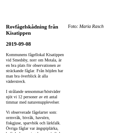
Rovfågelskådning från
Foto
: Maria Rasch
Kisatippen
2019-09-08
Kommunens fågellokal Kisatippen
vid Smedsby, norr om Motala, är
en bra plats för observationen av
sträckande fåglar. Från höjden har
man bra överblick åt alla
väderstreck.
I strålande sensommar/höstväder
njöt vi 12 personer av ett antal
timmar med naturenupplevelser.
Vi observerade fågelarter som:
ormvråk, bivråk, havsörn,
fiskgjuse, sparvhök och lärkfalk.
Övriga fåglar var ängspiplärka,