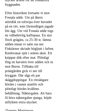
mycket arbete för att restaurera
byggnaden.
Efter historiken fortsatte vi mot
Fossala udde. Ute på åkern
störtdök en tofsvipa över huvudet
på en räv, som förmodligen jagade
lite ägg. Ute vid Fossala udde togs
en välbehövlig kaffepaus. En stor
flock grågäss, ca 25-30 st, lämna
udden innan vi satte oss ner.
Fisktärnor skriade högljutt i luften.
Knölsvanar njöt i solens sken. Ett
knippar dök efter mat. Plötsligt
flög en havsörn över udden och in
mot Boren. Tillbaka till
prästgården gick vi ner till
bryggan. Där sågs ett par
skäggdoppingar. En rörsångare
hördes i vassen utanför och
plötsligt hördes kvällens
behållning, Näktergalen. Att bara
få höra näktergalen sjunga, höjde
utflykten extra mycket.
/Tommy Martinsson