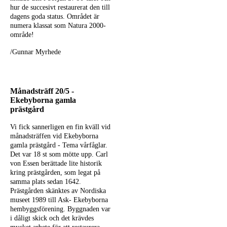
hur de succesivt restaurerat den till
dagens goda status. Området är
numera klassat som Natura 2000-
område!
/Gunnar Myrhede
Månadsträff 20/5 -
Ekebyborna gamla
prästgård
Vi fick sannerligen en fin kväll vid
månadsträffen vid Ekebyborna
gamla prästgård - Tema vårfåglar.
Det var 18 st som mötte upp. Carl
von Essen berättade lite historik
kring prästgården, som legat på
samma plats sedan 1642.
Prästgården skänktes av Nordiska
museet 1989 till Ask- Ekebyborna
hembyggsförening. Byggnaden var
i dåligt skick och det krävdes