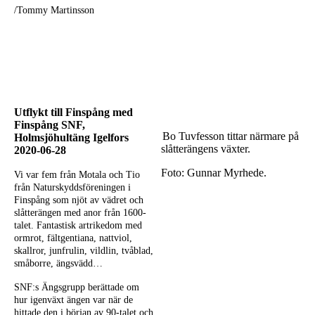
/Tommy Martinsson
Utflykt till Finspång med
Finspång SNF,
Bo Tuvfesson tittar närmare på
Holmsjöhultäng Igelfors
slåtterängens växter.
2020-06-28
Foto: Gunnar Myrhede.
Vi var fem från Motala och Tio
från Naturskyddsföreningen i
Finspång som njöt av vädret och
slåtterängen med anor från 1600-
talet. Fantastisk artrikedom med
ormrot, fältgentiana, nattviol,
skallror, junfrulin, vildlin, tvåblad,
småborre, ängsvädd…
SNF:s Ängsgrupp berättade om
hur igenväxt ängen var när de
hittade den i början av 90-talet och