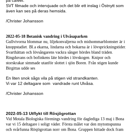
på cafeet.
SVT filmade och intervjuade och det blir ett inslag i Östnytt som
även kan ses på deras hemsida.
/Christer Johansson
2022-05-18 Botanisk vandring i Ulvåsaparken
Gullvivorna blommar nu, liljekonvaljerna och midsommarblomster är i
knoppstadiet. Bl.a ekarna, lindarna och bokarna är i lövsprickningstider.
Svarthättan och lövsångarens vackra sånger hördes bland träden.
Ringduvans och bofinkens läte hördes i lövskogen. Knipor och
storskrakar simmade utanför slottet i sjön Boren. Från stigen kunde
Birgittas udde ses
En liten snok sågs vila på stigen vid strandkanten.
Vi var 12 deltagare som vandrade runt Ulvåsa.
/Christer Johansson
2022-05-13 Utflykt till Rösjögrottan
Vid Motala Biologiska förenings vandring för daglediga 13 maj i Bona
var vi 15 deltagare i soligt väder. Första målet var den mytomspunna
och svårfunna Rösjögrottan norr om Bona. Gruppen hittade dock fram