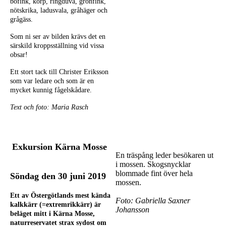
bofink, korp, ringduva, grönfink,
nötskrika, ladusvala, gråhäger och
grågäss.
Som ni ser av bilden krävs det en
särskild kroppsställning vid vissa
obsar!
Ett stort tack till Christer Eriksson
som var ledare och som är en
mycket kunnig fågelskådare.
Text och foto: Maria Rasch
Exkursion Kärna Mosse
En träspång leder besökaren ut
i mossen. Skogsnycklar
blommade fint över hela
Söndag den 30 juni 2019
mossen.
Ett av Östergötlands mest kända
Foto: Gabriella Saxner
kalkkärr (=extremrikkärr) är
Johansson
beläget mitt i Kärna Mosse,
naturreservatet strax sydost om