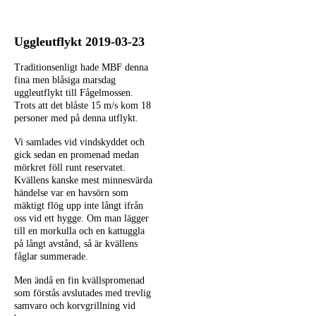
Uggleutflykt 2019-03-23
Traditionsenligt hade MBF denna
fina men blåsiga marsdag
uggleutflykt till Fågelmossen.
Trots att det blåste 15 m/s kom 18
personer med på denna utflykt.
Vi samlades vid vindskyddet och
gick sedan en promenad medan
mörkret föll runt reservatet.
Kvällens kanske mest minnesvärda
händelse var en havsörn som
mäktigt flög upp inte långt ifrån
oss vid ett hygge. Om man lägger
till en morkulla och en kattuggla
på långt avstånd, så är kvällens
fåglar summerade.
Men ändå en fin kvällspromenad
som förstås avslutades med trevlig
samvaro och korvgrillning vid