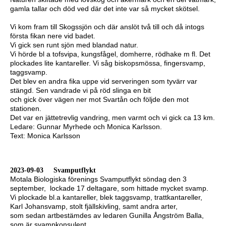
gamla tallar och död ved där det inte var så mycket skötsel.
Vi kom fram till Skogssjön och där anslöt två till och då intogs
första fikan nere vid badet.
Vi gick sen runt sjön med blandad natur.
Vi hörde bl a tofsvipa, kungsfågel, domherre, rödhake m fl. Det
plockades lite kantareller. Vi såg biskopsmössa, fingersvamp,
taggsvamp.
Det blev en andra fika uppe vid serveringen som tyvärr var
stängd. Sen vandrade vi på röd slinga en bit
och gick över vägen ner mot Svartån och följde den mot
stationen.
Det var en jättetrevlig vandring, men varmt och vi gick ca 13 km.
Ledare: Gunnar Myrhede och Monica Karlsson.
Text: Monica Karlsson
2023-09-03 Svamputflykt
Motala Biologiska förenings Svamputflykt söndag den 3
september, lockade 17 deltagare, som hittade mycket svamp.
Vi plockade bl.a kantareller, blek taggsvamp, trattkantareller,
Karl Johansvamp, stolt fjällskivling, samt andra arter,
som sedan artbestämdes av ledaren Gunilla Ångström Balla,
som är svampkonsulent.